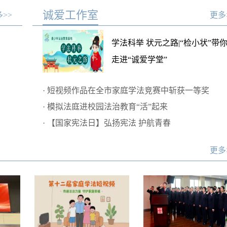
诚爱工作室
>>
更多
学法科举 状元之路|“检小状”带
走进“诚爱学堂”
·
短视频作品在全市家庭学法竞赛中斩获一等奖
·
模拟法庭进校园法治教育“活”起来
·
【国家宪法日】弘扬宪法 护航青春
更多