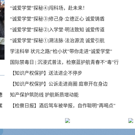
“诚爱学堂”探秘④|闯科场，赴未来！
势
“诚爱学堂”探秘③|修己身·立德正心 诚爱铸盾
“诚爱学堂”探秘②|入学堂·明法致知 诚爱传道
“诚爱学堂”探秘①|溯法脉·法治源流 诚爱引航
学法科举 状元之路|“检小状”带你走进“诚爱学堂”
国际禁毒日 | 沉浸式普法，检察蓝护航青春不“毒”行
【知识产权保护】送法进企不停步
【知识产权保护】公诉走进商圈 庭审开在身边
德
知产保护筑防线 护航新质增动能
案
【检察日报】酒后驾车被举报，自作聪明“再喝点”