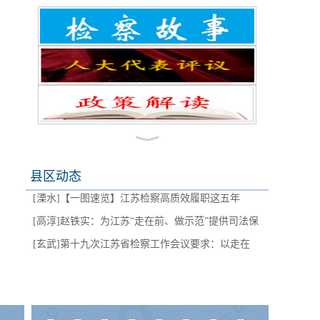
[浦口]
喜报 | 优秀共产党员+1
[鼓楼]
传承红色基因 筑牢检察忠诚
[栖霞]
【要闻】三方青年跨界研学！这场法律沙龙碰
[雨花台]
互学互鉴 共促提升——雨花台区检察院前
撞出思想火花
[江宁]
【海报】五年一次的这个会议，江苏检察作出
往通州湾检察院交流座谈
[六合]
以清廉家风育清朗检风 | 六合区检察院开展
重要部署
县区动态
[溧水]
【一图速览】江苏检察高质效履职这五年
“好家风 好人生”廉洁课堂活动
[高淳]
赵铁实：为江苏“走在前、做示范”提供司法保
[玄武]
第十九次江苏省检察工作会议要求：以走在
障
[秦淮]
从 “听课” 到 “主讲”！这场校园法治沙龙解锁
前、当表率的实干实绩为中国式现代化江苏新实践
[建邺]
毕业季来临：当心租房陷阱！
普法新姿势
贡献更大检察力量
[浦口]
喜报 | 优秀共产党员+1