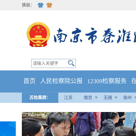
换肤：
首页
人民检察院公报
12309检察服务
苏检集群：
江苏
南京
无锡
徐州