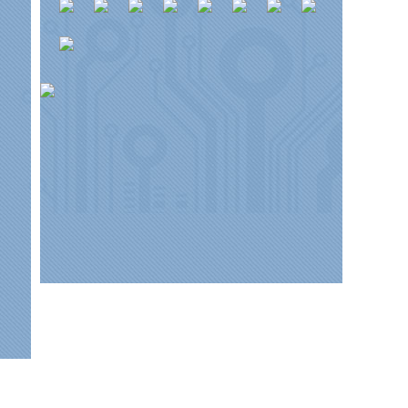
[鼓楼]
传承红色基因 筑牢检察忠诚
[栖霞]
【要闻】三方青年跨界研学！这场法律沙龙碰
[雨花台]
互学互鉴 共促提升——雨花台区检察院前
撞出思想火花
往通州湾检察院交流座谈