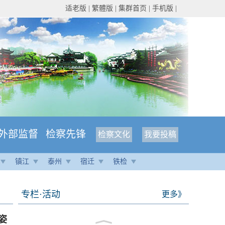
适老版
|
繁體版
|
集群首页
|
手机版
|
外部监督
检察先锋
检察文化
我要投稿
镇江
泰州
宿迁
铁检
专栏·活动
更多》
姿