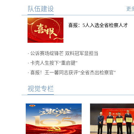
队伍建设
更多
喜报：5人入选全省检察人才
·
公诉赛场绽锋芒 双料冠军显担当
·
卡壳人生按下“重启键”
·
喜报！王一馨同志获评“全省杰出检察官”
视觉专栏