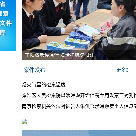
重阳敬老传温情 法治护航夕阳红
案件发布
更多》
烟火气里的检察温度
秦淮区人民检察院以涉嫌虚开增值税专用发票罪对孔
南京检察机关依法对被告人朱洪飞涉嫌贩卖个人信息
赔提起公诉
提起公诉